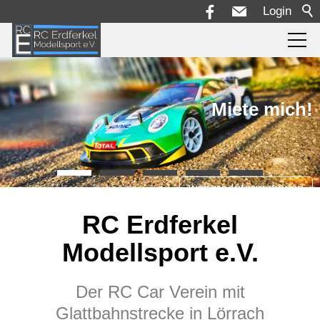
Login
Aktuelles
Miete mich!
Die Rennstrecke
Rennserie + Reglement
weitere Informationen
RC Erdferkel
Termine
Modellsport e.V.
Bilder
Der RC Car Verein mit
Glattbahnstrecke in Lörrach