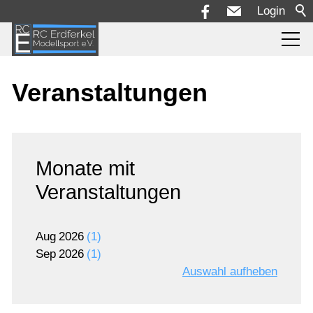
Login
Aktuelles
Veranstaltungen
Die Rennstrecke
Monate mit
Rennserie + Reglement
Veranstaltungen
Termine
Aug
2026
1
Sep
2026
1
Bilder
Auswahl aufheben